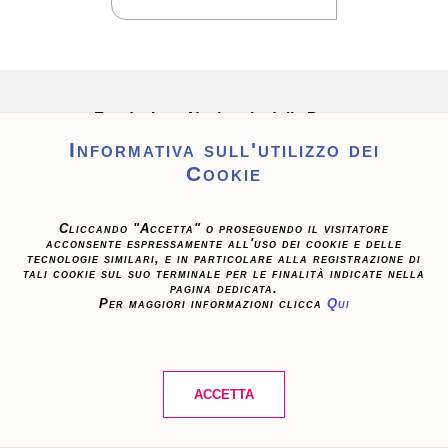
Fondazione Nazionale della Danza
Aterballetto
Informativa sull'utilizzo dei
Cookie
Via della Costituzione, 39
42124 Reggio Emilia – Italy
tel. +39 0522 273011
Cliccando "Accetta" o proseguendo il visitatore
acconsente espressamente all'uso dei cookie e delle
fax +39 0522 924189
tecnologie similari, e in particolare alla registrazione di
info@aterballetto.it
tali cookie sul suo terminale per le finalità indicate nella
pagina dedicata.
Per maggiori informazioni clicca
Qui